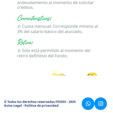
endeudamiento al momento de solicitar
créditos.
Características:
Cuota mensual: Corresponde mínimo al
3% del salario básico del asociado.
Retiro:
Solo está permitido al momento del
retiro definitivo del Fondo.
Ahorro Voluntario
Ahorro Navideño
La finalidad de este ahorro es que nuestros
La finalidad de este ahorro es que nuestros
asociados puedan cubrir imprevistos.
asociados puedan cubrir los gastos de fin
de año.
Características:
© Todos los derechos reservados FESDIS - 2025
Aviso Legal
-
Política de privacidad
Características:
© Todos los derechos reservados FESDIS - 2025